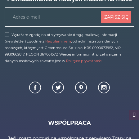
ZAPISZ SIĘ
Wyrażam zgodę na otrzymywanie drogą mailową infomacji
(newsletter) zgodnie z
Regulaminem
, od adminstratora danych
osobwych, którym jest Greenmouse Sp. z o.o. KRS 0000673952, NIP:
9930662817, REGON 367061572. Więcej informacji nt. przetwarzania
danych osobowych zawarte jest w
Polityce prywatności
.
WSPÓŁPRACA
Jeśli masz pomysł na współpracę z serwisem Trasy na