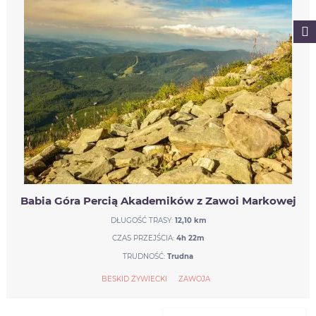
Babia Góra Percią Akademików z Zawoi Markowej
DŁUGOŚĆ TRASY:
12,10 km
CZAS PRZEJŚCIA:
4h 22m
TRUDNOŚĆ:
Trudna
BESKID ŻYWIECKI
ZAWOJA