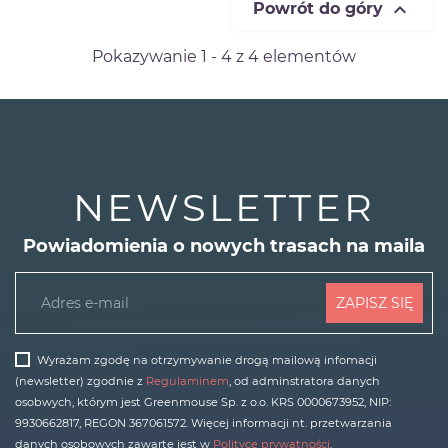

Powrót do góry
Pokazywanie 1 - 4 z 4 elementów
NEWSLETTER
Powiadomienia o nowych trasach na maila
ZAPISZ SIĘ
Wyrażam zgodę na otrzymywanie drogą mailową infomacji
(newsletter) zgodnie z
Regulaminem
, od adminstratora danych
osobwych, którym jest Greenmouse Sp. z o.o. KRS 0000673952, NIP:
9930662817, REGON 367061572. Więcej informacji nt. przetwarzania
danych osobowych zawarte jest w
Polityce prywatności
.