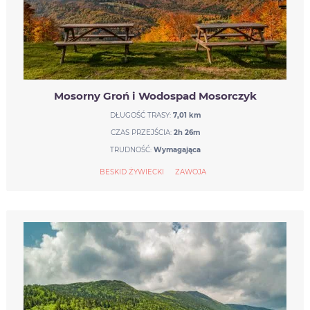
Mosorny Groń i Wodospad Mosorczyk
DŁUGOŚĆ TRASY:
7,01 km
CZAS PRZEJŚCIA:
2h 26m
TRUDNOŚĆ:
Wymagająca
BESKID ŻYWIECKI
ZAWOJA