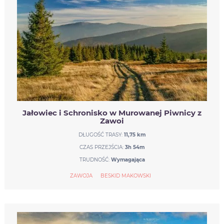
Jałowiec i Schronisko w Murowanej Piwnicy z
Zawoi
DŁUGOŚĆ TRASY:
11,75 km
CZAS PRZEJŚCIA:
3h 54m
TRUDNOŚĆ:
Wymagająca
ZAWOJA
BESKID MAKOWSKI