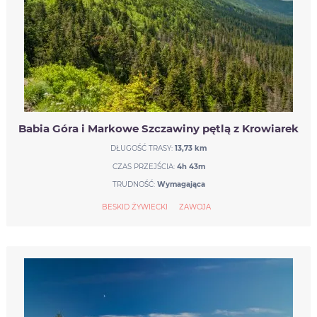
Babia Góra i Markowe Szczawiny pętlą z Krowiarek
DŁUGOŚĆ TRASY:
13,73 km
CZAS PRZEJŚCIA:
4h 43m
TRUDNOŚĆ:
Wymagająca
BESKID ŻYWIECKI
ZAWOJA