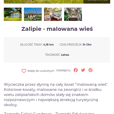
Zalipie - malowana wieś
DŁUGOŚĆ TRASY:
4,18 km
CZAS PRZEJŚCIA:
1h 13m
TRUDNOŚĆ:
Łatwa
favorite_border
Udostępnij
Tweetuj
Pinterest
Udostępnij:
dodaj do ulubionych
Wycieczka przez słynną na cały świat "malowaną wieś".
Kolorowe kwiaty, malowane na zewnątrz i w środku
wielu zalipiańskich domów stały się znakiem
rozpoznawczym i największą atrakcją turystyczną
okolicy.
Zagroda Felicji Curyłowej - Zagroda Edukacyjna