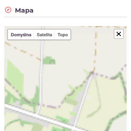
Mapa
Domyślna
Satelita
Topo