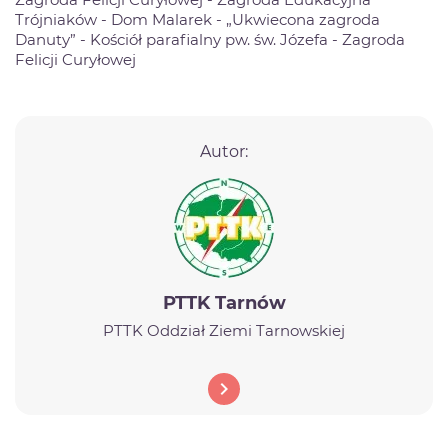
Trójniaków - Dom Malarek - „Ukwiecona zagroda
Danuty” - Kościół parafialny pw. św. Józefa - Zagroda
Felicji Curyłowej
Autor:
PTTK Tarnów
PTTK Oddział Ziemi Tarnowskiej
chevron_right