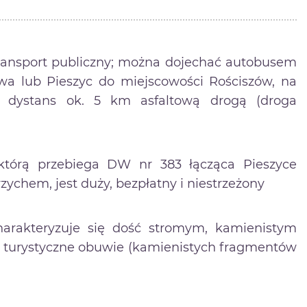
transport publiczny; można dojechać autobusem
iowa lub Pieszyc do miejscowości Rościszów, na
ć dystans ok. 5 km asfaltową drogą (droga
 którą przebiega DW nr 383 łącząca Pieszyce
zychem, jest duży, bezpłatny i niestrzeżony
harakteryzuje się dość stromym, kamienistym
, turystyczne obuwie (kamienistych fragmentów