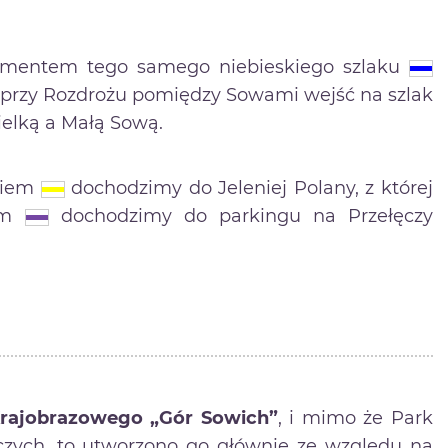
gmentem tego samego niebieskiego szlaku
, przy Rozdrożu pomiędzy Sowami wejść na szlak
elką a Małą Sową.
akiem
dochodzimy do Jeleniej Polany, z której
iem
dochodzimy do parkingu na Przełęczy
rajobrazowego „Gór Sowich”
, i mimo że Park
czych, to utworzono go głównie ze względu na