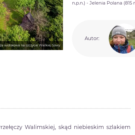
n.p.n.) - Jelenia Polana (81
Autor:
a widokowa na szczycie Wielkiej Sowy
zełęczy Walimskiej, skąd niebieskim szlakiem