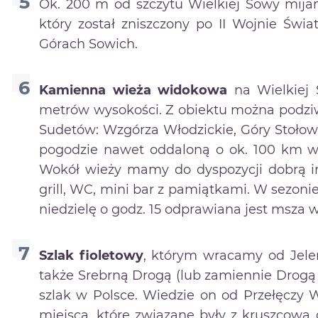
Ok. 200 m od szczytu Wielkiej Sowy mij
który został zniszczony po II Wojnie Świ
Górach Sowich.
Kamienna wieża widokowa
na Wielkiej 
metrów wysokości. Z obiektu można podziw
Sudetów: Wzgórza Włodzickie, Góry Stołowe
pogodzie nawet oddaloną o ok. 100 km w l
Wokół wieży mamy do dyspozycji dobrą inf
grill, WC, mini bar z pamiątkami. W sezon
niedzielę o godz. 15 odprawiana jest msza 
Szlak fioletowy
, którym wracamy od Jelen
także Srebrną Drogą (lub zamiennie Drog
szlak w Polsce. Wiedzie on od Przełęczy W
miejsca, które związane były z kruszcową