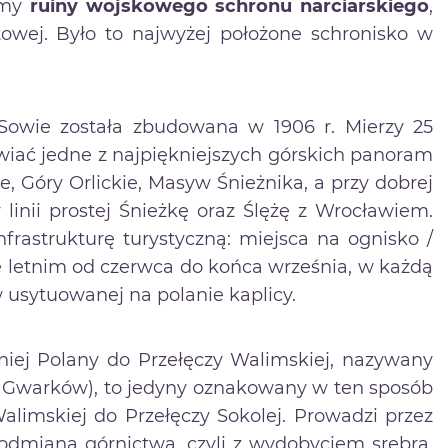
amy
ruiny wojskowego schronu narciarskiego
,
atowej. Było to najwyżej położone schronisko w
Sowie została zbudowana w 1906 r. Mierzy 25
iać jedne z najpiękniejszych górskich panoram
, Góry Orlickie, Masyw Śnieżnika, a przy dobrej
inii prostej Śnieżkę oraz Ślężę z Wrocławiem.
rastrukturę turystyczną: miejsca na ognisko /
ie letnim od czerwca do końca września, w każdą
w usytuowanej na polanie kaplicy.
iej Polany do Przełęczy Walimskiej, nazywany
ą Gwarków), to jedyny oznakowany w ten sposób
alimskiej do Przełęczy Sokolej. Prowadzi przez
 odmianą górnictwa, czyli z wydobyciem srebra,