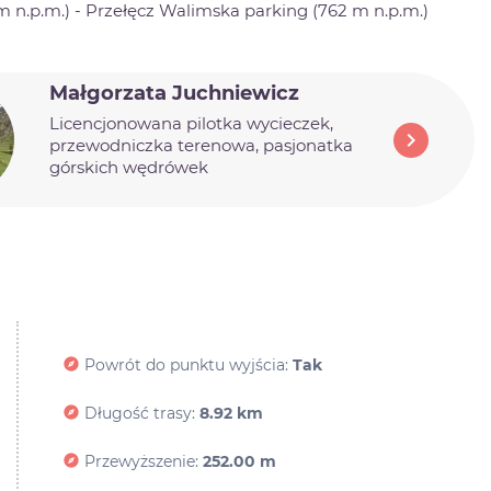
5 m n.p.m.) - Przełęcz Walimska parking (762 m n.p.m.)
Małgorzata Juchniewicz
Licencjonowana pilotka wycieczek,
chevron_right
przewodniczka terenowa, pasjonatka
górskich wędrówek
Powrót do punktu wyjścia:
Tak
Długość trasy:
8.92 km
Przewyższenie:
252.00 m