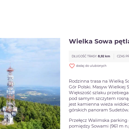
Wielka Sowa pętlą
DŁUGOŚĆ TRASY:
8,92 km
CZAS P
favorite_border
dodaj do ulubionych
Rodzinna trasa na Wielką So
Gór Polski. Masyw Wielkiej 
Większość szlaku przebiega 
pod samym szczytem rosną s
jest kamienna wieża widoko
górskich panoram Sudetów.
Przełęcz Walimska parking (
pomiędzy Sowami (961 m n.p.