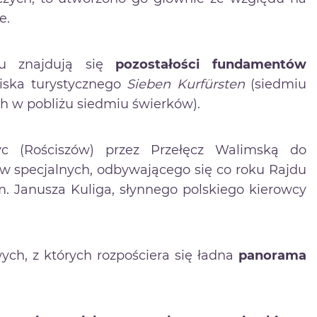
e.
gu znajdują się
pozostałości fundamentów
iska turystycznego
Sieben Kurfürsten
(siedmiu
h w pobliżu siedmiu świerków).
yc (Rościszów) przez Przełęcz Walimską do
w specjalnych, odbywającego się co roku Rajdu
m. Janusza Kuliga, słynnego polskiego kierowcy
ch, z których rozpościera się ładna
panorama