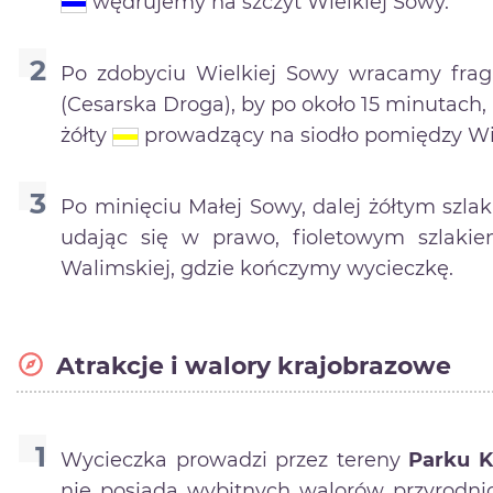
wędrujemy na szczyt Wielkiej Sowy.
Po zdobyciu Wielkiej Sowy wracamy fra
(Cesarska Droga), by po około 15 minutach
żółty
prowadzący na siodło pomiędzy Wi
Po minięciu Małej Sowy, dalej żółtym szl
udając się w prawo, fioletowym szlak
Walimskiej, gdzie kończymy wycieczkę.
Atrakcje i walory krajobrazowe
Wycieczka prowadzi przez tereny
Parku K
nie posiada wybitnych walorów przyrodni