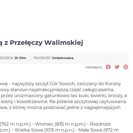
 z Przełęczy Walimskiej
RZEJŚCIA:
2h 50m
TRUDNOŚĆ:
Umiarkowana
Udostępnij
Tweetuj
Pi
Udostępnij:
wę - najwyższy szczyt Gór Sowich, zaliczany do Korony
Sowy stanowi najatrakcyjniejszą część całego pasma.
przez urozmaicony gatunkowo las: buki, świerki, brzozy, a
osny i kosodrzewina. Na polanie szczytowej usytuowana
wa, z której można podziwiać jedne z najpiękniejszych
762 m n.p.m.) - Wroniec (835 m n.p,m.) - Rozdroże
m.) - Wielka Sowa (1015 m n.p.n.) - Mała Sowa (972 m